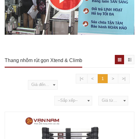
Thang nhôm rút gọn Xtend & Climb
|<
<
1
>
>|