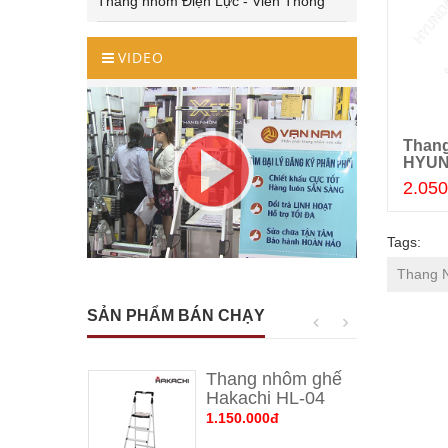
Thang nhôm Điện Lực - Viễn Thông
VIDEO
Thang nhôm rút đa năng
Thang
Thêm giỏ hàng
HYUNDAI LS-46
HYUN
3.230.000đ
2.050
Tags:
Thang 
SẢN PHẨM BÁN CHẠY
Thang nhôm ghế 
Hakachi HL-04
1.150.000đ