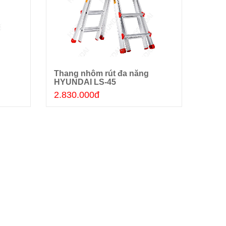
Thang nhôm rút đa năng
Than
Thêm giỏ hàng
HYUNDAI LS-45
HYUN
2.830.000đ
3.23