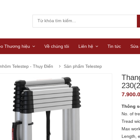
eo Thương hiệu
Về chúng tôi
Liên hệ
Tin tức
Sửa 
nhôm Telestep - Thụy Điển
Sản phẩm Telestep
Thang
230(
7.900.
Thông số
No. of tr
Tread wi
Max work
Length, 