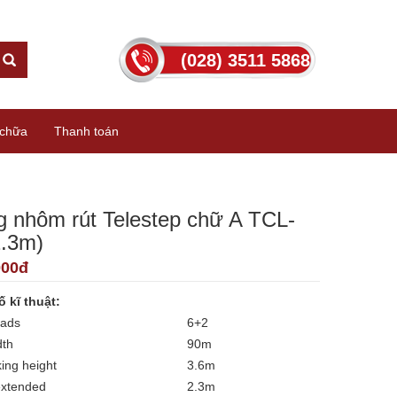
(028) 3511 5868
chữa
Thanh toán
 nhôm rút Telestep chữ A TCL-
2.3m)
000đ
 kĩ thuật:
eads
6+2
dth
90m
ing height
3.6m
extended
2.3m