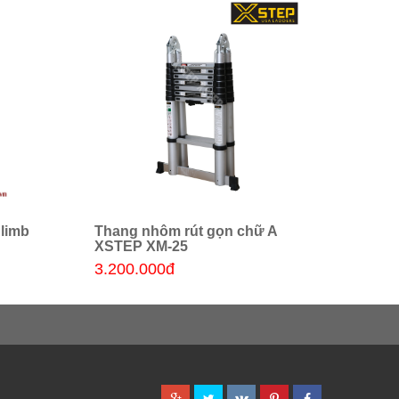
limb
Thang nhôm rút gọn chữ A
Than
Thêm giỏ hàng
XSTEP XM-25
XT-3
3.200.000đ
2.75