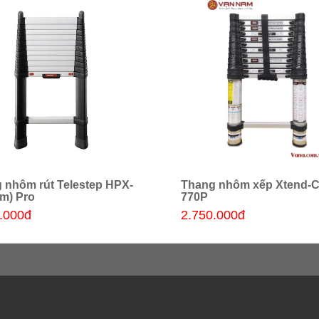
 nhôm rút Telestep HPX-
Thang nhôm xếp Xtend-C
Thêm giỏ hàng
Thêm giỏ hàng
8m) Pro
770P
.000đ
2.750.000đ