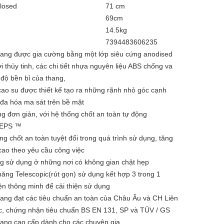
closed
71 cm
69cm
14.5kg
7394483606235
g được gia cường bằng một lớp siêu cứng anodised
ợi thủy tinh, các chi tiết nhựa nguyên liệu ABS chống va
độ bền bỉ của thang,
 su được thiết kế tạo ra những rãnh nhỏ góc cạnh
 đa hóa ma sát trên bề mặt
đơn giản, với hệ thống chốt an toàn tự động
EPS ™
 chốt an toàn tuyệt đối trong quá trình sử dụng, tăng
cao theo yêu cầu công việc
sử dụng ở những nơi có không gian chật hẹp
g Telescopic(rút gọn) sử dụng kết hợp 3 trong 1
 thông minh để cải thiện sử dụng
ng đạt các tiêu chuẩn an toàn của Châu Âu và CH Liên
, chứng nhận tiêu chuẩn BS EN 131, SP và TÜV / GS
ang cao cấp dành cho các chuyên gia