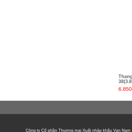
 HPS-
Thang nhôm rút Telestep chữ A
Thang
Thêm giỏ hàng
TCL-30(3m)
38(3.
10.100.000đ
6.850
Công ty Cổ phần Thương mại Xuất nhập khẩu Vạn Nam