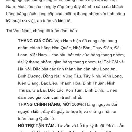
Nam. Mục tiêu của công ty đáp ứng đầy đủ nhu cầu của khách
hàng bằng cách cung cấp các thiết bị thang nhôm với tính năng
kỹ thuật ưu việt, an toàn và kinh tế.
Tại Vạn Nam, chúng tôi luôn đảm bảo:
THANG GIÁ GỐC:
Vạn Nam hiện đã cung cấp thang
nhôm chính hãng Hàn Quốc, Nhật Bản, Thụy Điển, Đài
Loan, Việt Nam... cho hầu hết các cửa hàng thang nhôm,
đại lý thang nhôm, gian hàng thang nhôm tại TpHCM và
Hà Nội. Đặc biệt các tỉnh thành lân cận như Long An,
Bình Dương, Đồng Nai, Vũng Tàu, Tây Ninh, Vĩnh Long,
Kiên Giang, Bạc Liêu, Khánh Hòa, Bình Thuận, Ninh
Thuận, Gia Lai, Đắc Lắc, Kon Tum, Bình Định,.... nên
đảm bảo giá luôn cạnh tranh nhất.
THANG CHÍNH HÃNG, MỚI 100%:
Hàng nguyên đai
nguyên kiện, đầy đủ giấy tờ hợp lệ và chứng nhận an
toàn thang Quốc tế.
HỖ TRỢ TẬN TÂM:
Tư vấn và hỗ trợ kỹ thuật 24/7 - sẵn