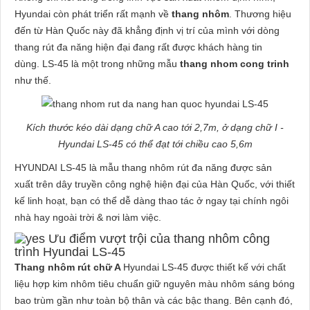
Hyundai còn phát triển rất mạnh về
thang nhôm
. Thương hiệu
đến từ Hàn Quốc này đã khẳng định vị trí của mình với dòng
thang rút đa năng hiện đại đang rất được khách hàng tin
dùng. LS-45 là một trong những mẫu
thang nhom cong trinh
như thế.
Kích thước kéo dài dạng chữ A cao tới 2,7m, ở dạng chữ I -
Hyundai LS-45 có thể đạt tới chiều cao 5,6m
HYUNDAI LS-45 là mẫu thang nhôm rút đa năng được sản
xuất trên dây truyền công nghệ hiện đại của Hàn Quốc, với thiết
kế linh hoạt, bạn có thể dễ dàng thao tác ở ngay tại chính ngôi
nhà hay ngoài trời & nơi làm việc.
Ưu điểm vượt trội của thang nhôm công
trình Hyundai LS-45
Thang nhôm rút chữ A
Hyundai LS-45 được thiết kế với chất
liệu hợp kim nhôm tiêu chuẩn giữ nguyên màu nhôm sáng bóng
bao trùm gần như toàn bộ thân và các bậc thang. Bên cạnh đó,