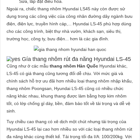
Sửa, lắp đặt điều hòa.
Ngoài ra, chiếc thang nhôm Hyundai LS45 này còn được sử
dụng trong các công việc của công nhân đường dây ngành bưu
điện, điện lực, truyền hình cáp,... Hyundai LS-45 phù hợp dùng
cho các công trình, biệt thự nhà vườn, khách sạn, siêu thị,
trường học, công ty, bưu điện... hơn là các gia đình.
Gía thang nhôm rút đa năng Hyundai LS-45
Cũng như ở các mẫu
thang nhôm Hàn Quốc
Hyundai khác,
LS-45 có giá thang cũng tương đối dễ chịu. Với mức giá và
chính sách hỗ trợ ưu đãi hơn nhiều loại thang nhôm nhập khẩu,
thang nhôm Poongsan, Hyundai LS-45 cũng có nhiều chức
năng khác nhau, khung thang được làm bằng hợp kim nhôm
tốt, có lớp chống gỉ dày, bền, đảm bảo tốt về tải trọng và dễ vệ
sinh.
Tuy chiều cao thang có xê dịch một chút nhưng tải trọng của
Hyundai LS-45 lại cao hơn nhiều so với các loại thang nhôm rút
đa năng khác cùng thiết kế. Tải trọng tối đa I/A: 100/200kg. Với