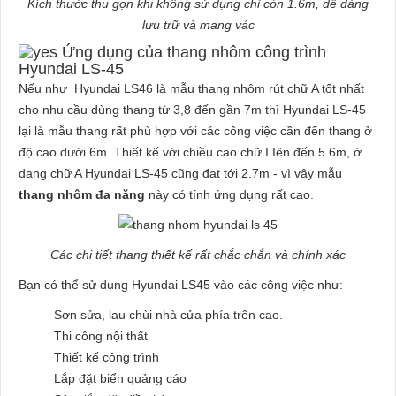
Kích thước thu gọn khi không sử dụng chỉ còn 1.6m, dễ dàng
lưu trữ và mang vác
Ứng dụng của thang nhôm công trình
Hyundai LS-45
Nếu như Hyundai LS46 là mẫu thang nhôm rút chữ A tốt nhất
cho nhu cầu dùng thang từ 3,8 đến gần 7m thì Hyundai LS-45
lại là mẫu thang rất phù hợp với các công việc cần đến thang ở
độ cao dưới 6m. Thiết kế với chiều cao chữ I Iên đến 5.6m, ở
dạng chữ A Hyundai LS-45 cũng đạt tới 2.7m - vì vậy mẫu
thang nhôm đa năng
này có tính ứng dụng rất cao.
Các chi tiết thang thiết kế rất chắc chắn và chính xác
Bạn có thể sử dụng Hyundai LS45 vào các công việc như:
Sơn sửa, lau chùi nhà cửa phía trên cao.
Thi công nội thất
Thiết kế công trình
Lắp đặt biển quảng cáo