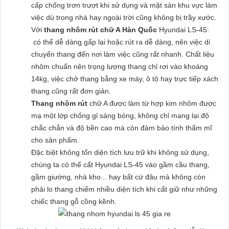
cấp chống trơn trượt khi sử dụng và mặt sàn khu vực làm
việc dù trong nhà hay ngoài trời cũng không bị trầy xước.
Với
thang nhôm rút chữ A Hàn Quốc
Hyundai LS-45:
có thể dễ dàng gấp lại hoặc rút ra dễ dàng, nên việc di
chuyển thang đến nơi làm việc cũng rất nhanh. Chất liệu
nhôm chuẩn nên trọng lượng thang chỉ rơi vào khoảng
14kg, việc chở thang bằng xe máy, ô tô hay trực tiếp xách
thang cũng rất đơn giản.
Thang nhôm rút
chữ A được làm từ hợp kim nhôm được
mạ một lớp chống gỉ sáng bóng, không chỉ mang lại độ
chắc chắn và độ bền cao mà còn đảm bảo tính thẩm mĩ
cho sản phẩm.
Đặc biệt không tốn diện tích lưu trữ khi không sử dụng,
chúng ta có thể cất Hyundai LS-45 vào gầm cầu thang,
gầm giường, nhà kho... hay bất cứ đâu mà không còn
phải lo thang chiếm nhiều diện tích khi cất giữ như những
chiếc thang gỗ cồng kềnh.