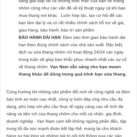
sàng giải đáp tất cả những thắc mắc của bạn về thang
nhôm cũng như các vấn đề về kỹ thuật ngay cả khi bạn
mua thang nơi khác. Luôn hợp tác, tạo cơ hội để các
bạn làm đại lý và có rất nhiều chính sách hỗ trợ về giá,
giao hàng, bảo hành, bảo trì sản phẩm.
BẢO HÀNH DÀI HẠN
: Đảm bảo thời gian bảo hành dài
hạn theo đúng chính sách của nhà sản xuất. Đặc biệt,
dịch vụ sửa thang nhôm rút hoạt động 24/24 các ngày
trong tuần sẽ giúp bạn khắc phục nhanh nhất các sự cố
về thang nhôm.
Vạn Nam sẵn sàng cho bạn mượn
thang khác để dùng trong quá trình bạn sửa thang.
Cùng hướng tới những sản phẩm đổi mới về công nghệ và đảm
bảo tính an toàn cao nhất, công ty luôn đáp ứng nhu cầu đa
dạng, phù hợp với yêu cầu thực tế ngày càng cao về tính đa
năng và tiện ích của thang nhôm cho mỗi cá nhân, gia đình,
doanh nghiệp . Vạn Nam cam kết không ngừng phấn đấu, tập
trung tối đa sức mạnh đoàn kết tập thể, mang lại cho khách
hàng sự hài lòng và những giá trị nổi trội thông qua các sản