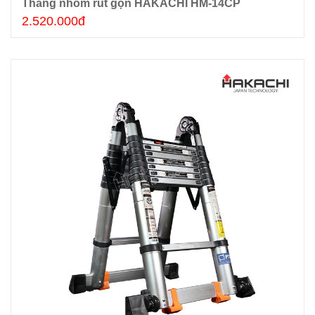
Thang nhôm rút gọn HAKACHI HM-14CP
Thêm giỏ hàng
2.520.000đ