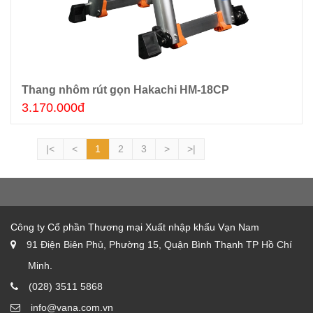
Thang nhôm rút gọn Hakachi HM-18CP
Thêm giỏ hàng
3.170.000đ
|<
<
1
2
3
>
>|
Công ty Cổ phần Thương mại Xuất nhập khẩu Vạn Nam
91 Điện Biên Phủ, Phường 15, Quận Bình Thạnh TP Hồ Chí
Minh.
(028) 3511 5868
info@vana.com.vn