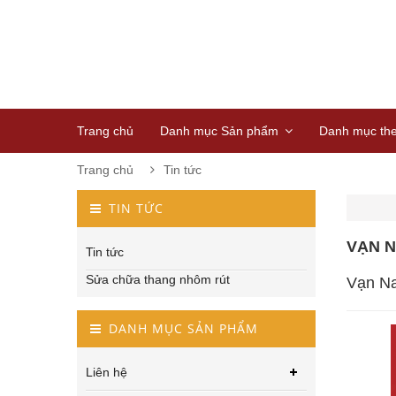
Trang chủ
Danh mục Sản phẩm
Danh mục th
Trang chủ
Tin tức
TIN TỨC
VẠN N
Tin tức
Sửa chữa thang nhôm rút
Vạn Na
DANH MỤC SẢN PHẨM
Liên hệ