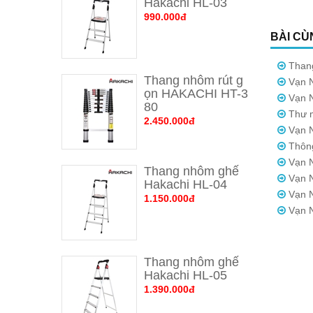
Hakachi HL-03
990.000đ
BÀI C
Than
Thang nhôm rút g
Vạn N
ọn HAKACHI HT-3
Vạn N
80
Thư m
2.450.000đ
Vạn N
Thôn
Vạn N
Thang nhôm ghế 
Vạn N
Hakachi HL-04
Vạn N
1.150.000đ
Vạn N
Thang nhôm ghế 
Hakachi HL-05
1.390.000đ