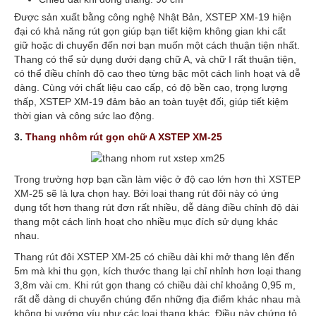
Được sản xuất bằng công nghệ Nhật Bản, XSTEP XM-19 hiện
đại có khả năng rút gọn giúp bạn tiết kiệm không gian khi cất
giữ hoặc di chuyển đến nơi bạn muốn một cách thuận tiện nhất.
Thang có thể sử dụng dưới dạng chữ A, và chữ I rất thuận tiện,
có thể điều chỉnh độ cao theo từng bậc một cách linh hoạt và dễ
dàng. Cùng với chất liệu cao cấp, có độ bền cao, trọng lượng
thấp, XSTEP XM-19 đảm bảo an toàn tuyệt đối, giúp tiết kiệm
thời gian và công sức lao động.
3.
Thang nhôm rút gọn chữ A XSTEP XM-25
Trong trường hợp bạn cần làm việc ở độ cao lớn hơn thì XSTEP
XM-25 sẽ là lựa chọn hay. Bởi loại thang rút đôi này có ứng
dụng tốt hơn thang rút đơn rất nhiều, dễ dàng điều chỉnh độ dài
thang một cách linh hoạt cho nhiều mục đích sử dụng khác
nhau.
Thang rút đôi XSTEP XM-25 có chiều dài khi mở thang lên đến
5m mà khi thu gọn, kích thước thang lại chỉ nhỉnh hơn loại thang
3,8m vài cm. Khi rút gọn thang có chiều dài chỉ khoảng 0,95 m,
rất dễ dàng di chuyển chúng đến những địa điểm khác nhau mà
không bị vướng víu như các loại thang khác. Điều này chứng tỏ