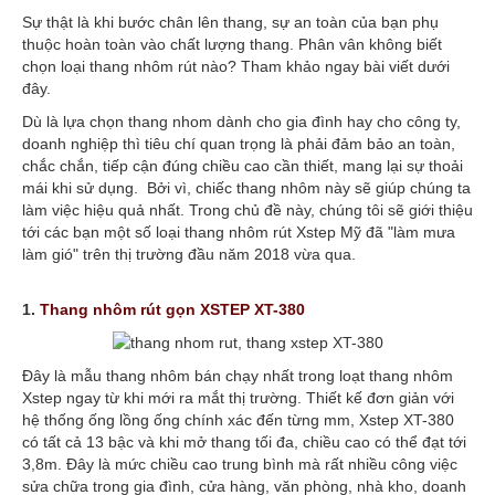
Sự thật là khi bước chân lên thang, sự an toàn của bạn phụ
thuộc hoàn toàn vào chất lượng thang. Phân vân không biết
chọn loại thang nhôm rút nào? Tham khảo ngay bài viết dưới
đây.
Dù là lựa chọn thang nhom dành cho gia đình hay cho công ty,
doanh nghiệp thì tiêu chí quan trọng là phải đảm bảo an toàn,
chắc chắn, tiếp cận đúng chiều cao cần thiết, mang lại sự thoải
mái khi sử dụng. Bởi vì, chiếc thang nhôm này sẽ giúp chúng ta
làm việc hiệu quả nhất. Trong chủ đề này, chúng tôi sẽ giới thiệu
tới các bạn một số loại thang nhôm rút Xstep Mỹ đã "làm mưa
làm gió" trên thị trường đầu năm 2018 vừa qua.
1.
Thang nhôm rút gọn XSTEP XT-380
Đây là mẫu thang nhôm bán chạy nhất trong loạt thang nhôm
Xstep ngay từ khi mới ra mắt thị trường. Thiết kế đơn giản với
hệ thống ống lồng ống chính xác đến từng mm, Xstep XT-380
có tất cả 13 bậc và khi mở thang tối đa, chiều cao có thể đạt tới
3,8m. Đây là mức chiều cao trung bình mà rất nhiều công việc
sửa chữa trong gia đình, cửa hàng, văn phòng, nhà kho, doanh