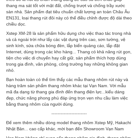
thang ma sát tốt với mặt đất, chống trượt và chống trầy xước
sàn nhà. Sản phẩm đạt tiêu chuẩn chất lượng an toàn Châu Âu
EN131, loại thang rút đôi này có thể điều chỉnh được độ dài theo
chiều dọc.
Xstep XM-28 là sản phẩm hữu dụng cho việc thao tác trong nhà
và cả ngoài trời như lấy các vật dụng trên cao, sơn tường, vệ
sinh kính, sửa chữa bóng đèn, lắp biển quảng cáo, lắp đặt
Internet, dùng trong các kho hàng... Thang có khả năng rút gọn,
tiện cho việc di chuyển hay cất giữ, sản phẩm thích hợp dùng
trong gia đình, văn phòng, công trường hay những không gian
nhỏ.
Bạn hoàn toàn có thể tìm thấy các mẫu thang nhôm rút này và
hàng trăm sản phẩm thang nhôm khác tại Vạn Nam. Với mẫu
mã đa dạng từ thang gia đình đến thang điện lực...kiểu dáng
đẹp, chức năng phong phú đáp ứng trọn vẹn nhu cầu làm việc
bằng thang nhôm của người dùng.
-----------------------
Để xem thêm nhiều dòng model thang nhôm Xstep Mỹ, Hakachi
Nhật Bản... cao cấp khác, mời bạn đến Showroom Vạn Nam
Vạn Nam không chỉ cung cấp thang nhôm gia đình, thang nhôm