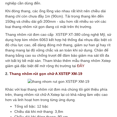
nghiệp cần dùng đến.
Khi đóng thang, các ống lồng vào nhau rất khít nên chiều dài
thang chỉ còn chưa đầy 1m (90cm). Tải trọng thang lên đến
150kg và chiều dài gối 200mm - sâu hơn rất nhiều so với các
loại thang nhôm rút gọn đang có mặt trên thị trường.
Thang nhôm rút đơn cao cấp XSTEP XT-380 công nghệ Mỹ, sử
dụng hợp kim nhôm 6063 kết hợp hệ thống đai nhựa đặc biệt có
độ chịu lực cao, dễ dàng đóng mở thang, giảm sự han gỉ hay rít
thang mang lại độ vững chắc và an toàn khi sử dụng. Chân đế
thang bằng cao su chống trượt để đảm bảo giảm ma sát tốt đa
với bất kỳ bề mặt sàn. Tham khảo thêm mẫu thang nhôm Xstep
giảm giá đặc biệt để mở rộng thị trường tại
ĐÂY
2.
Thang nhôm rút gọn chữ A XSTEP XM-19
Khác với loại thang nhôm rút đơn mà chúng tôi giới thiệu phía
trên, thang nhôm rút chữ A Xstep lại có khả năng làm việc cao
hơn và linh hoạt hơn trong từng ứng dụng.
Tống số bậc: 12 bậc
Chiều dài khi mở thang: 3,8m
Chiều dài khi đóng thang: 90 cm