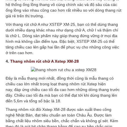
hệ thống ống lồng thang vô cùng chính xác và độ sâu của các
ống lồng vào nhau cũng cao hơn rất nhiều so với dòng thang rút
giá rẻ trên thị trường.
Với thang rút chữ A như XSTEP XM-25, bạn có thể dùng thang
dưới nhiều dạng khác nhau như dạng chữ A, chữ I và thậm chí
là chữ L. Dòng sản phẩm này giúp thang đứng vững ở mọi địa
hình mà không cần điểm tựa. Đặc biệt, XSTEP XM-25 có thể
tăng chiều cao lên gấp hai lần để phục vụ cho những công việc
ở trên cao hơn.
4.
Thang nhôm rút chữ A Xstep XM-28
Đây là mẫu thang mới nhất, đồng thời cũng là mẫu thang có
chiều cao lớn nhất trong loạt thang nhôm rút Xstep hiện
nay, đáp ứng chiều cao tối đa cao hơn những dòng thang trước
đây. Chiều cao tối đa mà bạn có thể đạt tới khi dùng thang lên
đến 5,6m và tổng số bậc là 18.
Thang nhôm rút đôi Xstep XM-28 được sản xuất theo công
nghệ Nhật Bản, đạt tiêu chuẩn an toàn Châu Âu. Được làm
bằng chất liệu nhôm siêu bền, chắc chắn và không gỉ sét. Kèm
theo đó là nút bịt chân thang bằng đế cao su bền chắc giúp