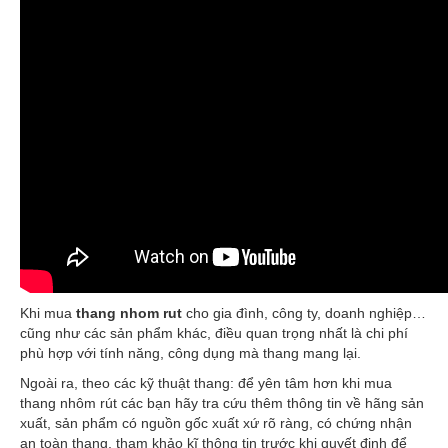
Khi mua
thang nhom rut
cho gia đình, công ty, doanh nghiệp…
cũng như các sản phẩm khác, điều quan trọng nhất là chi phí
phù hợp với tính năng, công dụng mà thang mang lại.
Ngoài ra, theo các kỹ thuật thang: để yên tâm hơn khi mua
thang nhôm rút các bạn hãy tra cứu thêm thông tin về hãng sản
xuất, sản phẩm có nguồn gốc xuất xứ rõ ràng, có chứng nhận
an toàn thang, tham khảo kĩ thông tin trước khi quyết định để