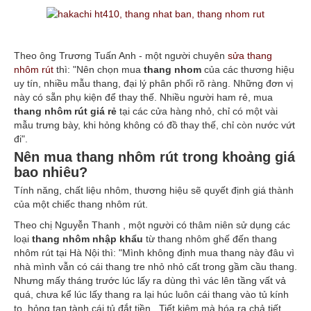
Theo ông Trương Tuấn Anh - một người chuyên
sửa thang
nhôm rút
thì: "Nên chọn mua
thang nhom
của các thương hiệu
uy tín, nhiều mẫu thang, đại lý phân phối rõ ràng. Những đơn vị
này có sẵn phụ kiện để thay thế. Nhiều người ham rẻ, mua
thang nhôm rút giá rẻ
tại các cửa hàng nhỏ, chỉ có một vài
mẫu trưng bày, khi hỏng không có đồ thay thế, chỉ còn nước vứt
đi".
Nên mua thang nhôm rút trong khoảng giá
bao nhiêu?
Tính năng, chất liệu nhôm, thương hiệu sẽ quyết định giá thành
của một chiếc thang nhôm rút.
Theo chị Nguyễn Thanh , một người có thâm niên sử dụng các
loại
thang nhôm nhập khẩu
từ thang nhôm ghế đến thang
nhôm rút tại Hà Nội thì: "Mình không định mua thang này đâu vì
nhà mình vẫn có cái thang tre nhỏ nhỏ cất trong gầm cầu thang.
Nhưng mấy tháng trước lúc lấy ra dùng thì vác lên tầng vất vả
quá, chưa kể lúc lấy thang ra lại húc luôn cái thang vào tủ kính
to, hỏng tan tành cái tủ đắt tiền. Tiết kiệm mà hóa ra chả tiết