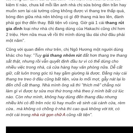
kiệm tí nào, chưa kể mỗi lần anh nhà chị sửa bóng đèn trần hay
muốn sơn lại cái tường cũng không được vì thang tre thấp quá,
bóng đèn giữa nhà nên không có gì đỡ thang mà leo lên, đành
phải gọi thợ đến thay. Bất tiện vô cùng. Giờ giá 1 cái
thang rút
gia đình
loại như nhà chị đang dùng của Hakachi cũng chỉ hơn
2 triệu. Hơn nữa mua về rồi thì mình dùng lâu dài chứ đâu phải
một năm".
Cũng với quan điểm như trên, chị Ngô Hương một người dùng
khác cho hay: "
Tuy
giá
thang nhôm rút
đắt hơn thang tre thang
sắt thật, nh
ưng rồi vẫn quyết định đầu tư v
ì có thể dùng cho
nhiều việc trong nhà, cả cửa hàng hay văn phòng nữa. Dễ cất
giữ, cất luôn trong góc tủ hay gầm giường là được. Đằng này cái
thang tre treo ở đâu cũng bất tiện, vừa lo mối mọt, gẫy nát lại lo
đến chỗ cất thang. Nhà mình ông xã thì "thích mê" chẳng nói
làm gì vì được tự sửa mọi thứ trong nhà theo ý mình bất cứ lúc
nào. Còn nh
ư m
ình, không hay dùng đến thang đâu nhưng
nhiều khi có đồ trên nóc tủ hay muốn vệ sinh cái cánh cửa, rèm
cửa.. mà không có chồng ở nhà thì cao quá không với tới, có
một cái trong
nhà rút gọn chữ A
cũng rất tiện".