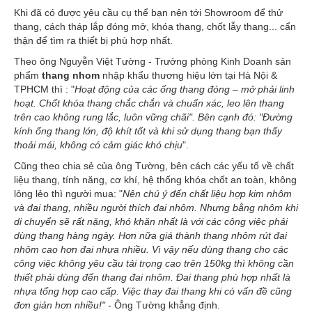
Khi đã có được yêu cầu cụ thể bạn nên tới Showroom để thử
thang, cách tháp lắp đóng mở, khóa thang, chốt lẫy thang... cẩn
thận để tìm ra thiết bị phù hợp nhất.
Theo ông Nguyễn Việt Tường - Trưởng phòng Kinh Doanh sản
phẩm
thang nhom
nhập khẩu thương hiệu lớn tại Hà Nội &
TPHCM thì : "
Hoạt động của các ống thang đóng – mở phải linh
hoạt. Chốt khóa thang chắc chắn và chuẩn xác, leo lên thang
trên cao không rung lắc, luôn vững chãi". Bên cạnh đó: "Đường
kính ống thang lớn, độ khít tốt và khi sử dụng thang bạn thấy
thoải mái, không có cảm giác khó chịu
".
Cũng theo chia sẻ của ông Tường, bên cách các yếu tố về chất
liệu thang, tính năng, cơ khí, hệ thống khóa chốt an toàn, không
lỏng lẻo thì người mua: "
Nên chú
ý đến chất liệu hợp kim nhôm
và đai thang, nhiều người thích đai nhôm. Nhưng bằng nhôm khi
di chuyển sẽ rất nặng, khó khăn nhất là với các công việc phải
dùng thang hàng ngày. Hơn nữa giá thành thang nhôm rút đai
nhôm cao hơn đai nhựa nhiều. Vì vậy nếu dùng thang cho các
công việc không yêu cầu tải trọng cao trên 150kg thì không cần
thiết phải dùng đến thang đai nhôm. Đai thang phù hợp nhất là
nhựa tổng hợp cao cấp. Việc thay đai thang khi có vấn đề cũng
đơn giản hơn nhiều!"
- Ông Tường khẳng định.