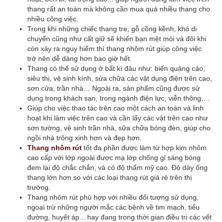
thang rất an toàn mà không cần mua quá nhiều thang cho
nhiều công việc.
Trong khi những chiếc thang tre, gỗ cồng kềnh, khó di
chuyển cũng như cất giữ sẽ khiến bạn mệt mỏi và đôi khi
còn xảy ra nguy hiểm thì thang nhôm rút giúp công việc
trở nên dễ dàng hơn bao giờ hết.
Thang có thể sử dụng ở bất kì đâu như: biển quảng cáo,
siêu thị, vệ sinh kính, sửa chữa các vật dụng điện trên cao,
sơn cửa, trần nhà… Ngoài ra, sản phẩm cũng được sử
dụng trong khách sạn, trong ngành điện lực, viễn thông,…
Giúp cho việc thao tác trên cao một cách an toàn và linh
hoạt khi làm việc trên cao và cần lấy các vật trên cao như
sơn tường, vệ sinh trần nhà, sữa chữa bóng đèn, giúp cho
ngồi nhà trông xinh hơn và đẹp hơn.
Thang nhôm
rút
tốt đa phần được làm từ hợp kim nhôm
cao cấp với lớp ngoài được mạ lớp chống gỉ sáng bóng
đem lại độ chắc chắn, và có độ thẩm mỹ cao. Độ dày ống
thang lớn hơn so với các loại thang rút giá rẻ trên thị
trường.
Thang nhôm rút phù hợp với nhiều đối tượng sử dụng,
ngoại trừ những người mắc các bệnh về tim mạch, tiểu
đường, huyết áp... hay đang trong thời gian điều trị các vết