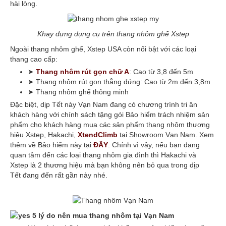
hài lòng.
Khay đựng dụng cụ trên thang nhôm ghế Xstep
Ngoài thang nhôm ghế, Xstep USA còn nổi bật với các loại
thang cao cấp:
➤
Thang nhôm rút gọn chữ A
: Cao từ 3,8 đến 5m
➤ Thang nhôm rút gọn thẳng đứng: Cao từ 2m đến 3,8m
➤ Thang nhôm ghế thông minh
Đặc biệt, dịp Tết này Vạn Nam đang có chương trình tri ân
khách hàng với chính sách tặng gói Bảo hiểm trách nhiệm sản
phẩm cho khách hàng mua các sản phẩm thang nhôm thương
hiệu Xstep, Hakachi,
XtendClimb
tại Showroom Vạn Nam. Xem
thêm về Bảo hiểm này tại
ĐÂY
. Chính vì vậy, nếu bạn đang
quan tâm đến các loại thang nhôm gia đình thì Hakachi và
Xstep là 2 thương hiệu mà bạn không nên bỏ qua trong dịp
Tết đang đến rất gần này nhé.
5 lý do nên mua thang nhôm tại Vạn Nam