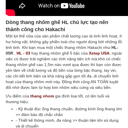
Dòng thang nhôm ghế HL chủ lực tạo nên
thành công cho Hakachi
Một lợi thế nữa của sản phẩm chất lượng cao là tính linh hoạt, ít
hư hỏng vặt, không gây phiền toái cho người dùng bởi những lỗi
linh tinh. Khi bạn mua một chiếc thang nhôm Hakachi như
HL-
05R
,
HL - 03
hay thang nhôm ghế 5 bậc của
Xstep USA
, ngoài
việc có được trải nghiệm các tính năng tiện ích mà khó có chiếc
thang nhôm ghế cao 1,5m nào vượt qua được thì bạn còn được
yên tâm về chất lượng và độ bền của từng bậc thang, tay vịn,
các chi tiết linh kiện và khả năng gấp gọn tối đa, di chuyển linh
hoạt của thang nhôm mới này. Đồng thời cũng AN TOÀN tuyệt
đối nhờ được làm từ hợp kim nhôm siêu cứng và siêu bền.
Ưu điểm của
thang nhom
gia đình loại tốt, có tên tuổi và
thương hiệu:
- Kỹ thuật đúc ống thang chuẩn, đường kính ống thang lớn
>> đảm bảo độ chắc chắn
- Thiết kế thông minh, đa năng >> thuận tiện khi sử dụng
và di chuyển