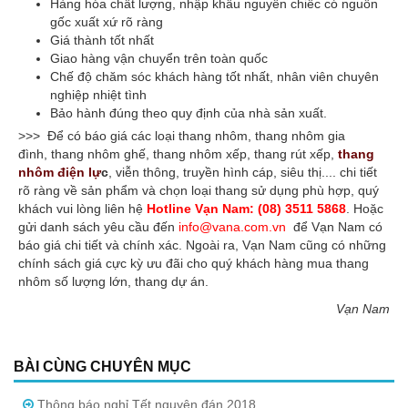
Hàng hóa chất lượng, nhập khẩu nguyên chiếc có nguồn
gốc xuất xứ rõ ràng
Giá thành tốt nhất
Giao hàng vận chuyển trên toàn quốc
Chế độ chăm sóc khách hàng tốt nhất, nhân viên chuyên
nghiệp nhiệt tình
Bảo hành đúng theo quy định của nhà sản xuất.
>>> Để có báo giá các loại thang nhôm, thang nhôm gia
đình, thang nhôm ghế, thang nhôm xếp, thang rút xếp,
thang
nhôm điện lự
c
, viễn thông, truyền hình cáp, siêu thị.... chi tiết
rõ ràng về sản phẩm và chọn loại thang sử dụng phù hợp, quý
khách vui lòng liên hệ
Hotline Vạn Nam: (08) 3511 5868
. Hoặc
gửi danh sách yêu cầu đến
info@vana.com.vn
để Vạn Nam có
báo giá chi tiết và chính xác. Ngoài ra, Vạn Nam cũng có những
chính sách giá cực kỳ ưu đãi cho quý khách hàng mua thang
nhôm số lượng lớn, thang dự án.
Vạn Nam
BÀI CÙNG CHUYÊN MỤC
Thông báo nghỉ Tết nguyên đán 2018