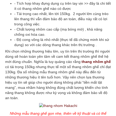
- Tích hợp khay đựng dụng cụ trên tay vịn >> đây là chi tiết
ít có thang nhôm ghế nào có được
- Tải trọng cao nhất, lên tới 150kg. 2 người lớn cùng trèo
lên thang thì vẫn đảm bảo độ an toàn, điều này rất có lợi
trong công việc.
- Chất lượng nhôm cao cấp (mạ bóng mờ) , khả năng
chống oxi hóa cao.
- Độ cong võng là nhỏ nhất (thực tế đã chứng minh khi sử
dụng) so với các dòng thang khác trên thị trường .
Khi chọn những thương hiệu lớn, uy tín trên thị trường thì người
dùng sẽ hoàn toàn yên tâm về cam kết thang nhôm ghế thế hệ
mới đúng chuẩn. Nghĩa là tuy quảng cáo rằng
thang nhôm ghế
có tải trọng 150kg nhưng thực tế một số thang nhôm ghế chỉ đạt
130kg. Đa số những mẫu thang nhôm ghế này đều đến từ
những thương hiệu ít tên tuổi hơn. Vậy nên chọn lựa thương
hiệu uy tín sẽ giúp cho người dùng không phải “tiền mất tật
mang”, mua nhầm hàng không đúng chất lượng khiến cho tính
năng thang không được như kỳ vọng và không đảm bảo về độ
an toàn.
Những mẫu thang ghế gọn nhẹ, thiên về kỹ thuật và có thể