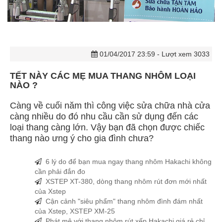
01/04/2017 23:59
- Lượt xem 3033
TẾT NÀY CÁC MẸ MUA THANG NHÔM LOẠI
NÀO ?
Càng về cuối năm thì công việc sửa chữa nhà cửa
càng nhiều do đó nhu cầu cần sử dụng đến các
loại thang càng lớn. Vậy bạn đã chọn được chiếc
thang nào ưng ý cho gia đình chưa?
6 lý do để bạn mua ngay thang nhôm Hakachi không
cần phải đắn đo
XSTEP XT-380, dòng thang nhôm rút đơn mới nhất
của Xstep
Cận cảnh "siêu phẩm" thang nhôm đình đám nhất
của Xstep, XSTEP XM-25
Phát mê với thang nhôm rút xếp Hakachi giá rẻ chỉ