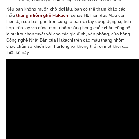
Nếu bạn không muốn chờ đợi lâu, bạn có thể tham khảo các
mẫu
thang nhôm ghế Hakachi
series HL hiện đại. Màu đen
hiện đại của bản ghế trên cùng to bản và tay đựng dụng cụ tích
hợp trên tay vịn cùng màu nhôm sáng bóng chắc chắn cũng sẽ
là sự lựa chọn tuyệt vời cho các gia đình, văn phòng, cửa hàng.
Công nghệ Nhật Bản của Hakachi trên các mẫu thang nhôm
chắc chắn sẽ khiến bạn hài lòng và không thể rời mắt khỏi các
thiết kế này.