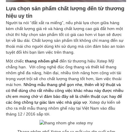
Lựa chọn sản phẩm chất lượng đến từ thương
hiệu uy tín
Người ta nói “đắt xắt ra miếng”, nếu phải lựa chọn giữa hàng
kém chất lượng giá rẻ và hàng chất lượng cao giá đắt hơn một
chút thì hãy chọn sản phẩm tốt có giá cao hơn vì bạn sẽ được
lợi về lâu dài. Chất lượng sản phẩm tốt không chỉ mang đến sự
thoải mái cho người dùng khi sử dụng mà còn đảm bảo an toàn
tuyệt đối khi bạn làm việc trên thang.
Một chiếc
thang nhôm ghế
đến từ thương hiệu Xstep Mỹ
chẳng hạn. Với công nghệ đúc ống thang và thiết kế thang
nhôm ghế đa năng, hiện đại, nhiều tính năng hơn cộng với tải
trọng vượt trội sẽ cho chất lượng thang tốt hơn, làm việc thoải
mái hơn.
Những mẫu thang ghế gọn nhẹ, thiên về kỹ thuật và
có thể dùng cho rất nhiều công việc khác nhau này được nhiều
chị em mong chờ vì đảm bảo đây sẽ là chiến thuật cực hay để
các ông chồng tự giác làm việc nhà giúp vợ
. Xstep dự kiến sẽ
cho ra mắt mẫu thang nhôm ghế này tại Việt Nam vào đầu
tháng 12 / 2016 sắp tới.
Thang nhôm ghế Xstep sắp ra mắt vào dịp cuối năm